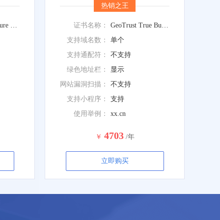
热销之王
Symantec Secure Site
证书名称：
GeoTrust True BusinessID with EV
支持域名数：
单个
支持通配符：
不支持
绿色地址栏：
显示
网站漏洞扫描：
不支持
支持小程序：
支持
使用举例：
xx.cn
4703
￥
/年
立即购买