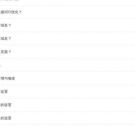
做SEO优化？
析域名？
换域名？
换页面？
块
新增与修改
景设置
表的设置
单的设置